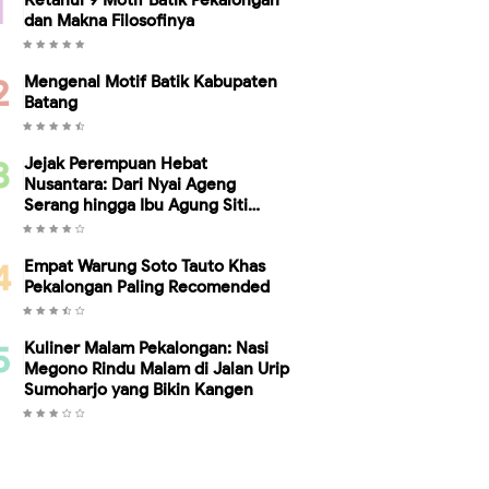
Ketahui 9 Motif Batik Pekalongan
dan Makna Filosofinya
Mengenal Motif Batik Kabupaten
Batang
Jejak Perempuan Hebat
Nusantara: Dari Nyai Ageng
Serang hingga Ibu Agung Siti
Ambariyah, Bukti Kesetaraan
Gender Telah Ada Sebelum Kartini
Empat Warung Soto Tauto Khas
Pekalongan Paling Recomended
Kuliner Malam Pekalongan: Nasi
Megono Rindu Malam di Jalan Urip
Sumoharjo yang Bikin Kangen