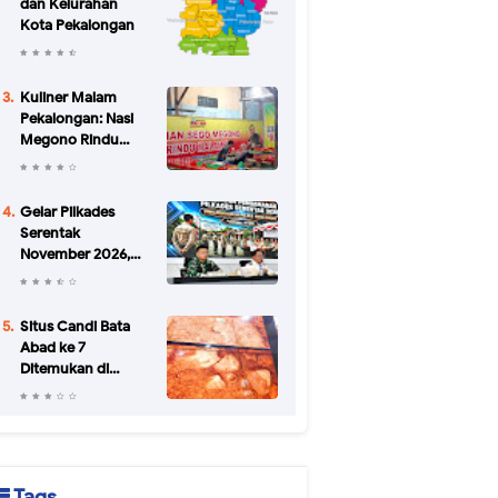
dan Kelurahan
Kota Pekalongan
Kuliner Malam
Pekalongan: Nasi
Megono Rindu
Malam di Jalan
Urip Sumoharjo
yang Bikin Kangen
Gelar Pilkades
Serentak
November 2026,
Pemkab
Pekalongan
Petakan Potensi
Situs Candi Bata
Konflik di 34 Desa
Abad ke 7
Ditemukan di
Batang
Tags