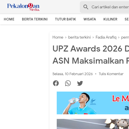
HOME
BERITA TERIKINI
TUTUR BATIK
WISATA
KULINER
S
Home
›
berita terkini
›
Fadia Arafiq
›
pem
UPZ Awards 2026 Di
ASN Maksimalkan P
Selasa, 10 Februari 2026
Tulis Komentar