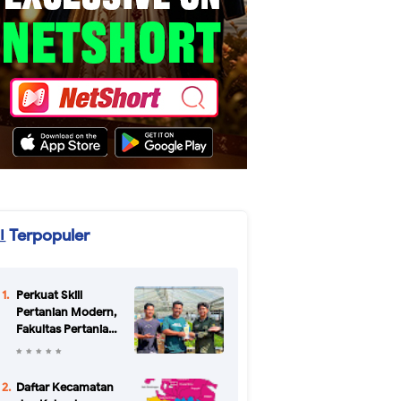
Terpopuler
Perkuat Skill
Pertanian Modern,
Fakultas Pertanian
Unikal Gandeng
CV Bertani Agro
Farm Semarang
Daftar Kecamatan