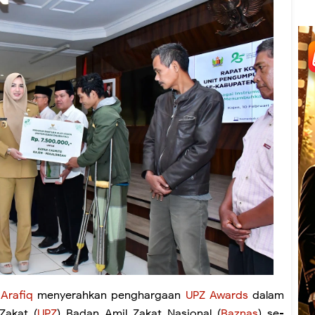
 Arafiq
menyerahkan penghargaan
UPZ Awards
dalam
Zakat (
UPZ
) Badan Amil Zakat Nasional (
Baznas
) se-