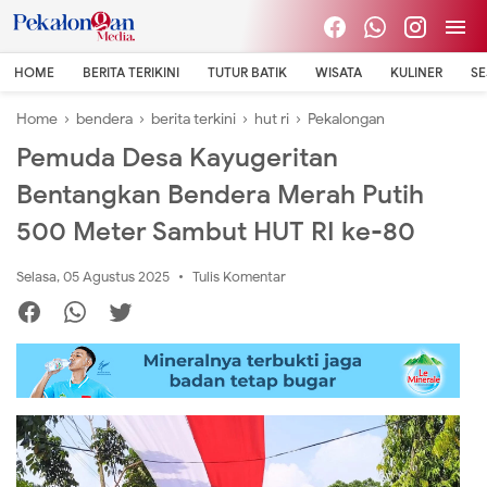
HOME
BERITA TERIKINI
TUTUR BATIK
WISATA
KULINER
S
Home
›
bendera
›
berita terkini
›
hut ri
›
Pekalongan
Pemuda Desa Kayugeritan
Bentangkan Bendera Merah Putih
500 Meter Sambut HUT RI ke-80
Selasa, 05 Agustus 2025
Tulis Komentar