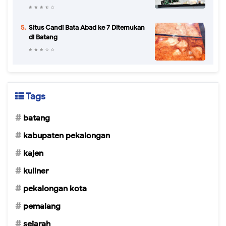
Situs Candi Bata Abad ke 7 Ditemukan
di Batang
Tags
batang
kabupaten pekalongan
kajen
kuliner
pekalongan kota
pemalang
sejarah