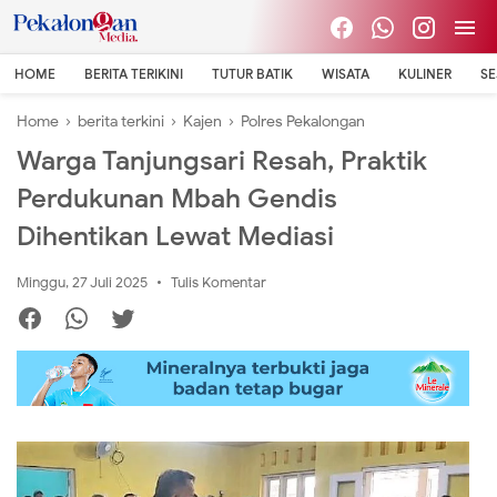
HOME
BERITA TERIKINI
TUTUR BATIK
WISATA
KULINER
S
Home
›
berita terkini
›
Kajen
›
Polres Pekalongan
Warga Tanjungsari Resah, Praktik
Perdukunan Mbah Gendis
Dihentikan Lewat Mediasi
Minggu, 27 Juli 2025
Tulis Komentar