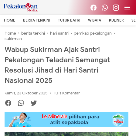
HOME
BERITA TERIKINI
TUTUR BATIK
WISATA
KULINER
S
Home
›
berita terkini
›
hari santri
›
pemkab pekalongan
›
sukirman
Wabup Sukirman Ajak Santri
Pekalongan Teladani Semangat
Resolusi Jihad di Hari Santri
Nasional 2025
Kamis, 23 Oktober 2025
Tulis Komentar