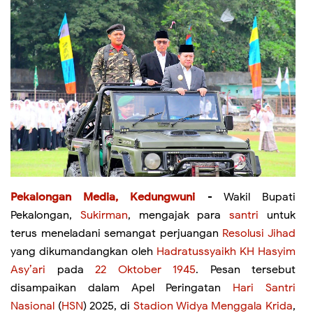
Pekalongan Media, Kedungwuni
- Wakil Bupati
Pekalongan,
Sukirman
, mengajak para
santri
untuk
terus meneladani semangat perjuangan
Resolusi Jihad
yang dikumandangkan oleh
Hadratussyaikh KH Hasyim
Asy’ari
pada
22 Oktober 1945
. Pesan tersebut
disampaikan dalam Apel Peringatan
Hari Santri
Nasional
(
HSN
) 2025, di
Stadion Widya Menggala Krida
,