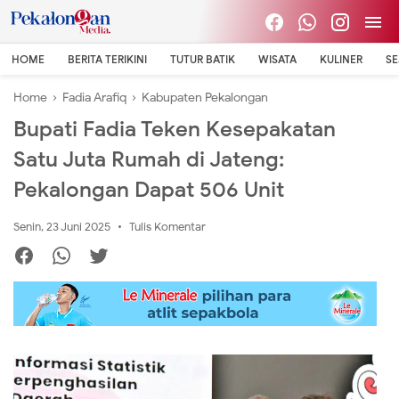
HOME
BERITA TERIKINI
TUTUR BATIK
WISATA
KULINER
S
Home
›
Fadia Arafiq
›
Kabupaten Pekalongan
Bupati Fadia Teken Kesepakatan
Satu Juta Rumah di Jateng:
Pekalongan Dapat 506 Unit
Senin, 23 Juni 2025
Tulis Komentar