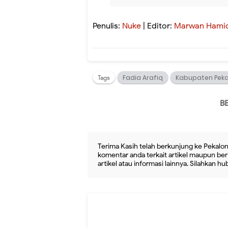
Penulis:
Nuke
| Editor:
Marwan Hami
Fadia Arafiq
Kabupaten Pek
Tags
B
Terima Kasih telah berkunjung ke Pekalon
komentar anda terkait artikel maupun beri
artikel atau informasi lainnya. Silahkan h