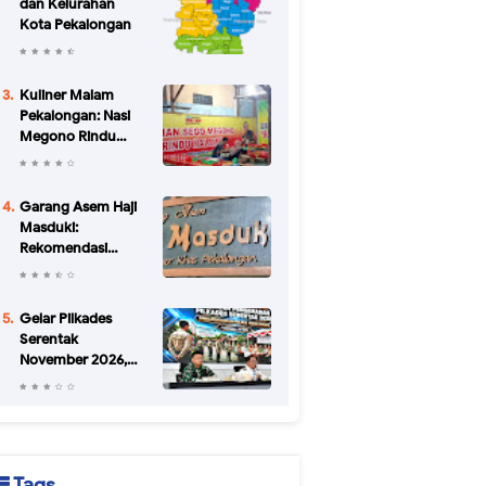
dan Kelurahan
Kota Pekalongan
Kuliner Malam
Pekalongan: Nasi
Megono Rindu
Malam di Jalan
Urip Sumoharjo
yang Bikin Kangen
Garang Asem Haji
Masduki:
Rekomendasi
Kuliner Legendaris
di Pekalongan
Sejak 1952
Gelar Pilkades
Serentak
November 2026,
Pemkab
Pekalongan
Petakan Potensi
Konflik di 34 Desa
Tags