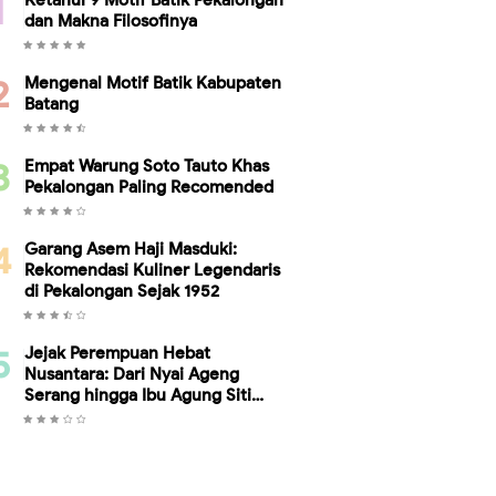
Ketahui 9 Motif Batik Pekalongan
dan Makna Filosofinya
Mengenal Motif Batik Kabupaten
Batang
Empat Warung Soto Tauto Khas
Pekalongan Paling Recomended
Garang Asem Haji Masduki:
Rekomendasi Kuliner Legendaris
di Pekalongan Sejak 1952
Jejak Perempuan Hebat
Nusantara: Dari Nyai Ageng
Serang hingga Ibu Agung Siti
Ambariyah, Bukti Kesetaraan
Gender Telah Ada Sebelum Kartini