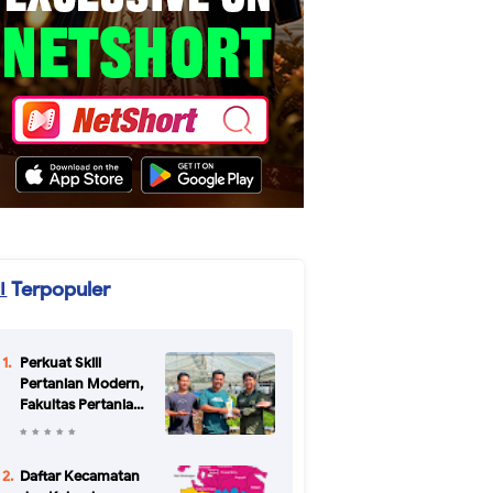
Terpopuler
Perkuat Skill
Pertanian Modern,
Fakultas Pertanian
Unikal Gandeng
CV Bertani Agro
Farm Semarang
Daftar Kecamatan