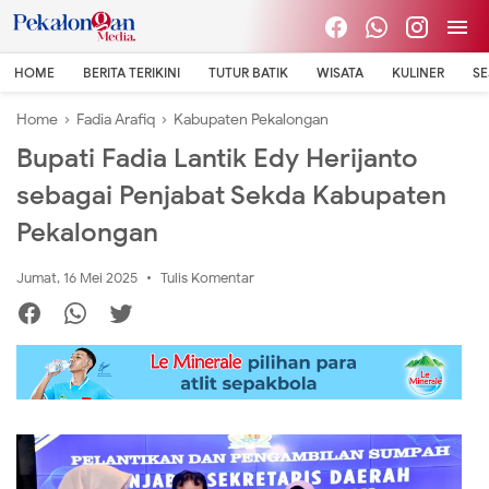
HOME
BERITA TERIKINI
TUTUR BATIK
WISATA
KULINER
S
Home
›
Fadia Arafiq
›
Kabupaten Pekalongan
Bupati Fadia Lantik Edy Herijanto
sebagai Penjabat Sekda Kabupaten
Pekalongan
Jumat, 16 Mei 2025
Tulis Komentar