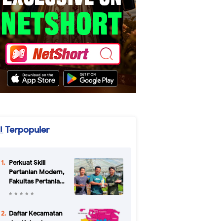
Terpopuler
Perkuat Skill
Pertanian Modern,
Fakultas Pertanian
Unikal Gandeng
CV Bertani Agro
Farm Semarang
Daftar Kecamatan