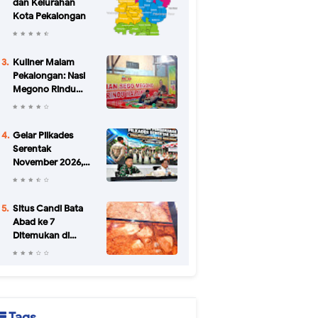
dan Kelurahan
Kota Pekalongan
Kuliner Malam
Pekalongan: Nasi
Megono Rindu
Malam di Jalan
Urip Sumoharjo
yang Bikin Kangen
Gelar Pilkades
Serentak
November 2026,
Pemkab
Pekalongan
Petakan Potensi
Situs Candi Bata
Konflik di 34 Desa
Abad ke 7
Ditemukan di
Batang
Tags