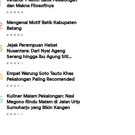
Ketahui 9 Motif Batik Pekalongan
dan Makna Filosofinya
Mengenal Motif Batik Kabupaten
Batang
Jejak Perempuan Hebat
Nusantara: Dari Nyai Ageng
Serang hingga Ibu Agung Siti
Ambariyah, Bukti Kesetaraan
Gender Telah Ada Sebelum Kartini
Empat Warung Soto Tauto Khas
Pekalongan Paling Recomended
Kuliner Malam Pekalongan: Nasi
Megono Rindu Malam di Jalan Urip
Sumoharjo yang Bikin Kangen