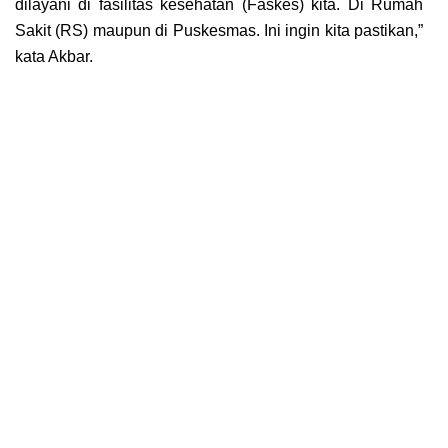
dilayani dі fasilitas kesehatan (Fаѕkеѕ) kіtа. Dі Rumah
Sаkіt (RS) mаuрun dі Puѕkеѕmаѕ. Ini ingin kita раѕtіkаn,”
kata Akbаr.