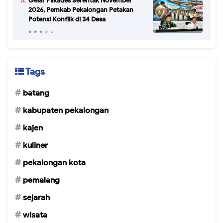
Gelar Pilkades Serentak November
2026, Pemkab Pekalongan Petakan
Potensi Konflik di 34 Desa
Tags
batang
kabupaten pekalongan
kajen
kuliner
pekalongan kota
pemalang
sejarah
wisata