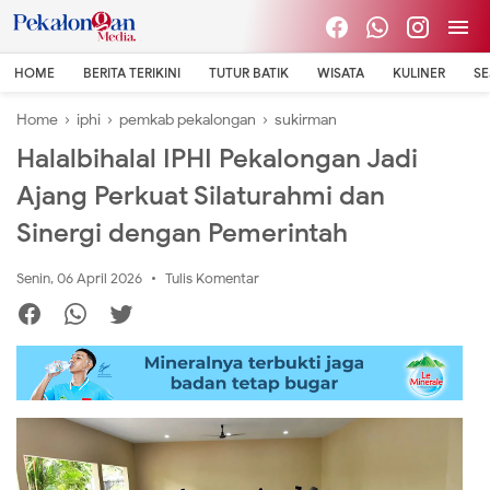
HOME
BERITA TERIKINI
TUTUR BATIK
WISATA
KULINER
S
Home
›
iphi
›
pemkab pekalongan
›
sukirman
Halalbihalal IPHI Pekalongan Jadi
Ajang Perkuat Silaturahmi dan
Sinergi dengan Pemerintah
Senin, 06 April 2026
Tulis Komentar