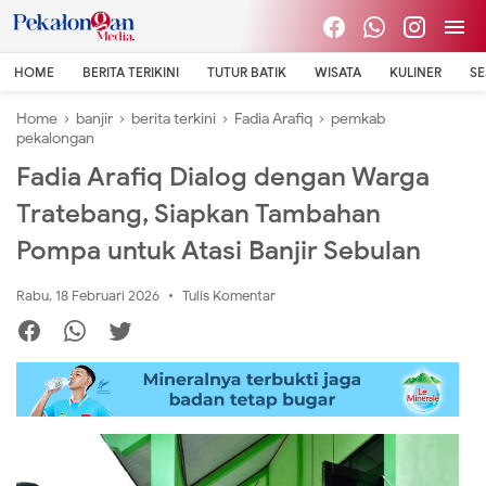
HOME
BERITA TERIKINI
TUTUR BATIK
WISATA
KULINER
S
Home
›
banjir
›
berita terkini
›
Fadia Arafiq
›
pemkab
pekalongan
Fadia Arafiq Dialog dengan Warga
Tratebang, Siapkan Tambahan
Pompa untuk Atasi Banjir Sebulan
Rabu, 18 Februari 2026
Tulis Komentar