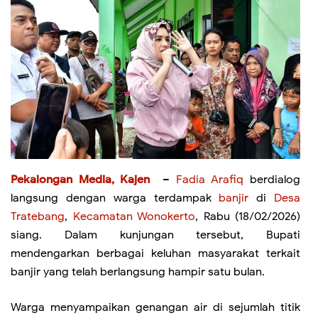
Pekalongan Media, Kajen
–
Fadia Arafiq
berdialog
langsung dengan warga terdampak
banjir
di
Desa
Tratebang
,
Kecamatan Wonokerto
, Rabu (18/02/2026)
siang. Dalam kunjungan tersebut, Bupati
mendengarkan berbagai keluhan masyarakat terkait
banjir yang telah berlangsung hampir satu bulan.
Warga menyampaikan genangan air di sejumlah titik