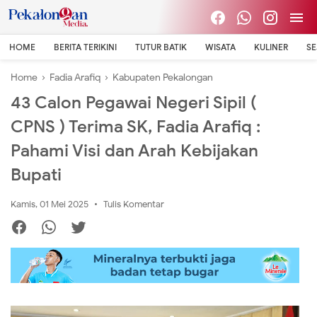
HOME
BERITA TERIKINI
TUTUR BATIK
WISATA
KULINER
S
Home
›
Fadia Arafiq
›
Kabupaten Pekalongan
43 Calon Pegawai Negeri Sipil (
CPNS ) Terima SK, Fadia Arafiq :
Pahami Visi dan Arah Kebijakan
Bupati
Kamis, 01 Mei 2025
Tulis Komentar