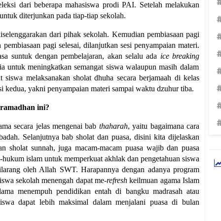
eleksi dari beberapa mahasiswa prodi PAI. Setelah melakukan
untuk diterjunkan pada tiap-tiap sekolah.
selenggarakan dari pihak sekolah. Kemudian pembiasaan pagi
h pembiasaan pagi selesai, dilanjutkan sesi penyampaian materi.
asa suntuk dengan pembelajaran, akan selalu ada
ice breaking
tia untuk meningkatkan semangat siswa walaupun masih dalam
at siswa melaksanakan sholat dhuha secara berjamaah di kelas
si kedua, yakni penyampaian materi sampai waktu dzuhur tiba.
 ramadhan ini?
ma secara jelas mengenai bab
thaharah
, yaitu bagaimana cara
adah. Selanjutnya bab sholat dan puasa, disini kita dijelaskan
n sholat sunnah, juga macam-macam puasa wajib dan puasa
-hukum islam untuk memperkuat akhlak dan pengetahuan siswa
 dilarang oleh Allah SWT. Harapannya dengan adanya program
 siswa sekolah menengah dapat me-
refresh
keilmuan agama Islam
lama menempuh pendidikan entah di bangku madrasah atau
siswa dapat lebih maksimal dalam menjalani puasa di bulan