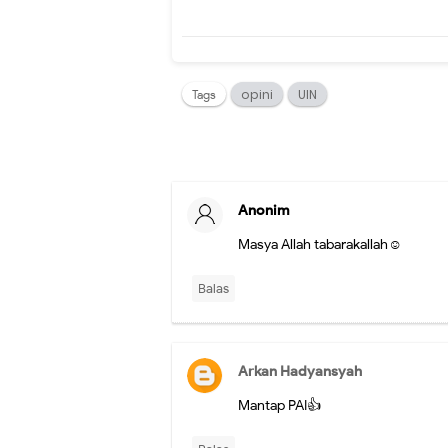
opini
UIN
Tags
Anonim
Masya Allah tabarakallah☺️
Balas
Arkan Hadyansyah
Mantap PAI👍