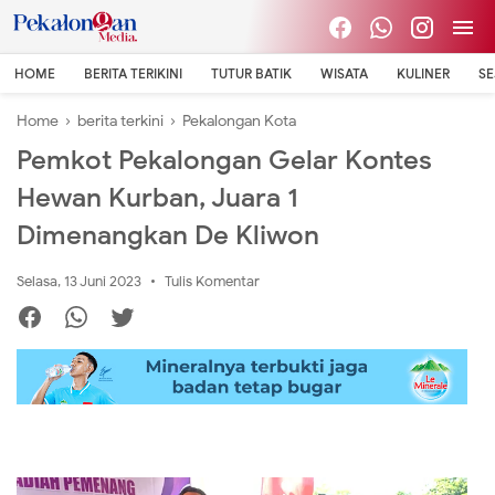
HOME
BERITA TERIKINI
TUTUR BATIK
WISATA
KULINER
S
Home
›
berita terkini
›
Pekalongan Kota
Pemkot Pekalongan Gelar Kontes
Hewan Kurban, Juara 1
Dimenangkan De Kliwon
Selasa, 13 Juni 2023
Tulis Komentar