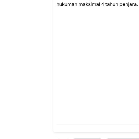
hukumаn mаkѕіmаl 4 tаhun penjara