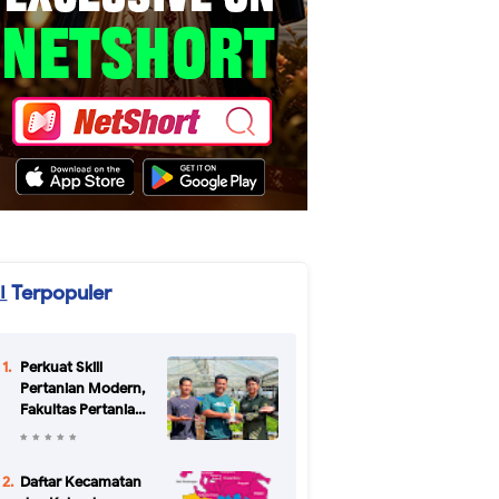
Terpopuler
Perkuat Skill
Pertanian Modern,
Fakultas Pertanian
Unikal Gandeng
CV Bertani Agro
Farm Semarang
Daftar Kecamatan