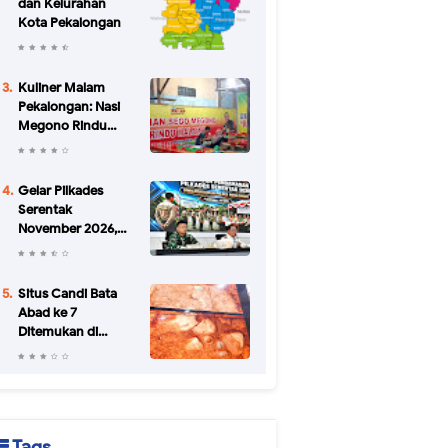
dan Kelurahan
Kota Pekalongan
Kuliner Malam
Pekalongan: Nasi
Megono Rindu
Malam di Jalan
Urip Sumoharjo
yang Bikin Kangen
Gelar Pilkades
Serentak
November 2026,
Pemkab
Pekalongan
Petakan Potensi
Situs Candi Bata
Konflik di 34 Desa
Abad ke 7
Ditemukan di
Batang
Tags