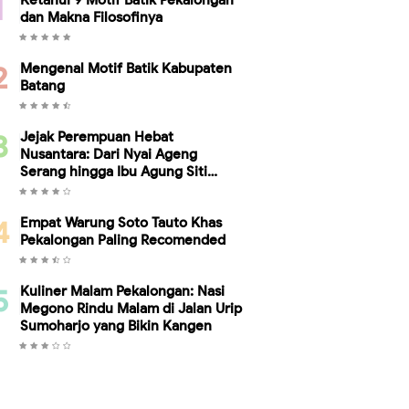
Ketahui 9 Motif Batik Pekalongan
dan Makna Filosofinya
Mengenal Motif Batik Kabupaten
Batang
Jejak Perempuan Hebat
Nusantara: Dari Nyai Ageng
Serang hingga Ibu Agung Siti
Ambariyah, Bukti Kesetaraan
Gender Telah Ada Sebelum Kartini
Empat Warung Soto Tauto Khas
Pekalongan Paling Recomended
Kuliner Malam Pekalongan: Nasi
Megono Rindu Malam di Jalan Urip
Sumoharjo yang Bikin Kangen