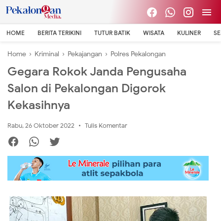
HOME
BERITA TERIKINI
TUTUR BATIK
WISATA
KULINER
S
Home
›
Kriminal
›
Pekajangan
›
Polres Pekalongan
Gegara Rokok Janda Pengusaha
Salon di Pekalongan Digorok
Kekasihnya
Rabu, 26 Oktober 2022
Tulis Komentar