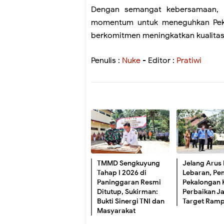
Dengan semangat kebersamaan, M
momentum untuk meneguhkan Pekalo
berkomitmen meningkatkan kualitas
Penulis :
Nuke
- Editor :
Pratiwi
TMMD Sengkuyung
Jelang Arus
Tahap I 2026 di
Lebaran, P
Paninggaran Resmi
Pekalongan 
Ditutup, Sukirman:
Perbaikan Ja
Bukti Sinergi TNI dan
Target Ram
Masyarakat