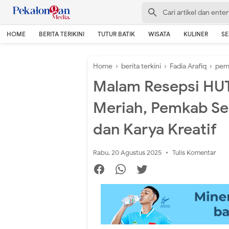
HOME
BERITA TERIKINI
TUTUR BATIK
WISATA
KULINER
S
Home
›
berita terkini
›
Fadia Arafiq
›
pem
Malam Resepsi HUT
Meriah, Pemkab Se
dan Karya Kreatif
Rabu, 20 Agustus 2025
Tulis Komentar