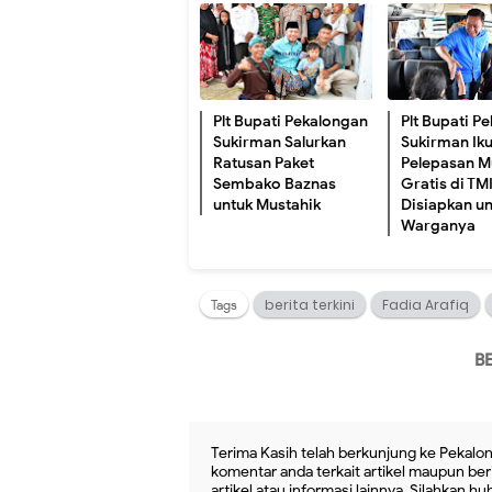
Plt Bupati Pekalongan
Plt Bupati P
Sukirman Salurkan
Sukirman Iku
Ratusan Paket
Pelepasan M
Sembako Baznas
Gratis di TMI
untuk Mustahik
Disiapkan u
Warganya
berita terkini
Fadia Arafiq
Tags
B
Terima Kasih telah berkunjung ke Pekalon
komentar anda terkait artikel maupun beri
artikel atau informasi lainnya. Silahkan h