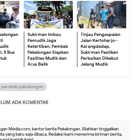
ekalongan
Sukirman Imbau
Tinjau Pengaspalan
ti
Pemudik Jaga
Jalan Kertoharjo–
udik
Ketertiban, Pemkab
Karangdadap,
I, 5 Bus
Pekalongan Siapkan
Sukirman Pastikan
ntuk
Fasilitas Mudik dan
Perbaikan Dikebut
Arus Balik
Jelang Mudik
pemkab pekalongan
ELUM ADA KOMENTAR
gan Media.com, kantor berita Pekalongan. Silahkan tinggalkan
ta yang baru saja dibaca. Redaksi kami menerima kiriman berita,
ubungi kontak kami