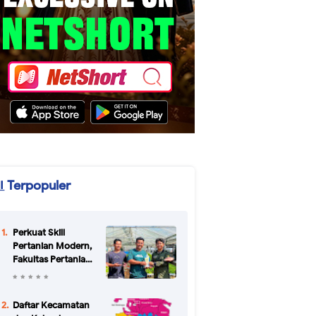
Terpopuler
Perkuat Skill
Pertanian Modern,
Fakultas Pertanian
Unikal Gandeng
CV Bertani Agro
Farm Semarang
Daftar Kecamatan