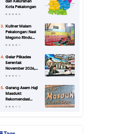
dan Kelurahan
Kota Pekalongan
Kuliner Malam
Pekalongan: Nasi
Megono Rindu
Malam di Jalan
Urip Sumoharjo
yang Bikin Kangen
Gelar Pilkades
Serentak
November 2026,
Pemkab
Pekalongan
Petakan Potensi
Garang Asem Haji
Konflik di 34 Desa
Masduki:
Rekomendasi
Kuliner Legendaris
di Pekalongan
Sejak 1952
Tags