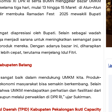
 Komisi XI DPR RI serta BUMN menggelar Bazar UMKM
elama tiga hari, mulai 13 hingga 15 Maret di Alun-Alun
hadir membuka Ramadan Fest 2025 mewakili Bupati
ngat diapresiasi oleh Bupati. Selain sebagai wadah
 juga menjadi sarana untuk meningkatkan semangat para
oduk mereka. Dengan adanya bazar ini, diharapkan
bih cepat, terutama menjelang Idul Fitri.
Kabupaten Batang
 ini sangat baik dalam mendukung UMKM kita. Produk-
n ekonomi masyarakat bisa semakin berkembang. Selain
 bahwa UMKM mendapatkan perhatian dan fasilitasi dari
upun melalui perwakilan di DPR RI,” ujar Sukirman.
si Daerah (TPID) Kabupaten Pekalongan Ikuti Capacity