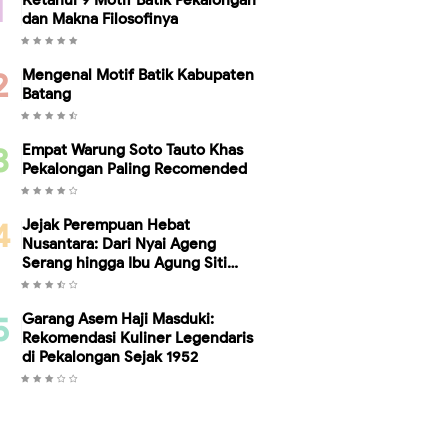
Ketahui 9 Motif Batik Pekalongan
dan Makna Filosofinya
Mengenal Motif Batik Kabupaten
Batang
Empat Warung Soto Tauto Khas
Pekalongan Paling Recomended
Jejak Perempuan Hebat
Nusantara: Dari Nyai Ageng
Serang hingga Ibu Agung Siti
Ambariyah, Bukti Kesetaraan
Gender Telah Ada Sebelum Kartini
Garang Asem Haji Masduki:
Rekomendasi Kuliner Legendaris
di Pekalongan Sejak 1952