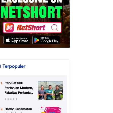
Terpopuler
Perkuat Skill
Pertanian Modern,
Fakultas Pertanian
Unikal Gandeng
CV Bertani Agro
Farm Semarang
Daftar Kecamatan