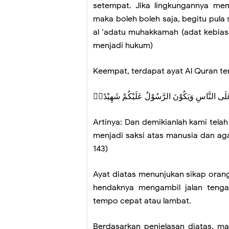
setempat. Jika lingkungannya m
maka boleh boleh saja, begitu pula
al ‘adatu muhakkamah (adat kebias
menjadi hukum)
Keempat, terdapat ayat Al Quran te
َ عَلَى النَّاسِ وَيَكُوْنَ الرَّسُوْلُ عَلَيْكُمْ شَهِيْدًاۗ
Artinya: Dan demikianlah kami tela
menjadi saksi atas manusia dan aga
143)
Ayat diatas menunjukan sikap ora
hendaknya mengambil jalan tengah
tempo cepat atau lambat.
Berdasarkan penjelasan diatas, m