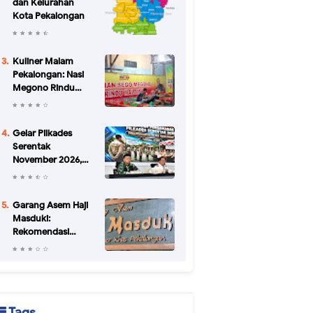
dan Kelurahan
Kota Pekalongan
Kuliner Malam
Pekalongan: Nasi
Megono Rindu
Malam di Jalan
Urip Sumoharjo
yang Bikin Kangen
Gelar Pilkades
Serentak
November 2026,
Pemkab
Pekalongan
Petakan Potensi
Garang Asem Haji
Konflik di 34 Desa
Masduki:
Rekomendasi
Kuliner Legendaris
di Pekalongan
Sejak 1952
Tags