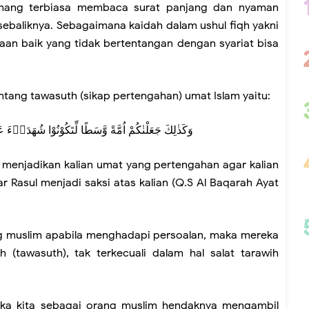
emang terbiasa membaca surat panjang dan nyaman
 sebaliknya. Sebagaimana kaidah dalam ushul fiqh yakni
aan baik yang tidak bertentangan dengan syariat bisa
ntang tawasuth (sikap pertengahan) umat Islam yaitu:
وَكَذٰلِكَ جَعَلْنٰكُمْ اُمَّةً وَّسَطًا لِّتَكُوْنُوْا شُهَدَاۤء
h menjadikan kalian umat yang pertengahan agar kalian
r Rasul menjadi saksi atas kalian (Q.S Al Baqarah Ayat
ng muslim apabila menghadapi persoalan, maka mereka
 (tawasuth), tak terkecuali dalam hal salat tarawih
aka kita sebagai orang muslim hendaknya mengambil