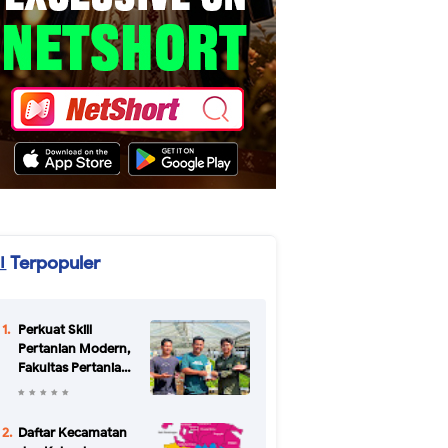
Terpopuler
Perkuat Skill
Pertanian Modern,
Fakultas Pertanian
Unikal Gandeng
CV Bertani Agro
Farm Semarang
Daftar Kecamatan