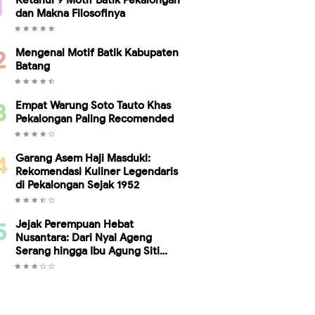
Ketahui 9 Motif Batik Pekalongan
dan Makna Filosofinya
Mengenal Motif Batik Kabupaten
Batang
Empat Warung Soto Tauto Khas
Pekalongan Paling Recomended
Garang Asem Haji Masduki:
Rekomendasi Kuliner Legendaris
di Pekalongan Sejak 1952
Jejak Perempuan Hebat
Nusantara: Dari Nyai Ageng
Serang hingga Ibu Agung Siti
Ambariyah, Bukti Kesetaraan
Gender Telah Ada Sebelum Kartini