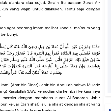
duduk diantara dua sujud. Selain itu bacaan Surat Al-
rukun yang wajib untuk dilakukan. Tentu saja dengan
.
gkan agar seorang imam melihat kondisi ma’mum yang
 berbunyi:
حَدَّثَنَا جَابِرُ بْنُ عَبْدِ اللَّهِ أَنَّ مُعَاذَ بْنَ جَبَلٍ رَضِيَ اللَّهُ عَنْهُ كَانَ يُصَلِّ
قَوْمَهُ فَيُصَلِّي بِهِمْ الصَّلَاةَ فَقَرَأَ بِهِمْ الْبَقَرَةَ قَالَ فَتَجَوَّزَ رَجُلٌ فَصَل
مُنَافِقٌ فَبَلَغَ ذَلِكَ الرَّجُلَ فَأَتَى النَّبِيَّ صَلَّى اللَّهُ عَلَيْهِ وَسَلَّمَ فَقَالَ ي
بِنَوَاضِحِنَا وَإِنَّ مُعَاذًا صَلَّى بِنَا الْبَارِحَةَ فَقَرَأَ الْبَقَرَةَ فَتَجَوَّزْتُ فَزَع
وَسَلَّمَ يَا مُعَاذُ أَفَتَّانٌ أَنْتَ ثَلَاثًا اقْرَأْ وَالش
 kami (Amr bin Dinar) Jabir bin Abdullah bahwa Mu'adz
akang) Rasulullah SAW, kemudian dia kembali ke kaumnya
 mereka dengan membaca surat Al-Baqarah, Jabir
pun keluar (dari shaf) lalu ia shalat dengan shalat yang
i kepada Mu'adz, ia pun berkata,