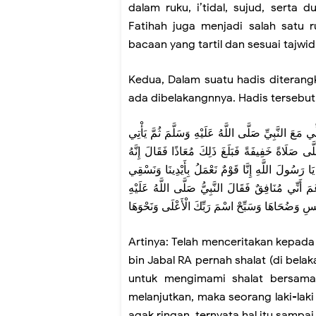
dalam ruku, i’tidal, sujud, serta 
Fatihah juga menjadi salah satu 
bacaan yang tartil dan sesuai tajwid
Kedua, Dalam suatu hadis diteran
ada dibelakangnnya. Hadis tersebut
ي مَعَ النَّبِيِّ صَلَّى اللَّهُ عَلَيْهِ وَسَلَّمَ ثُمَّ يَأْتِي
َّى صَلَاةً خَفِيفَةً فَبَلَغَ ذَلِكَ مُعَاذًا فَقَالَ إِنَّهُ
َا رَسُولَ اللَّهِ إِنَّا قَوْمٌ نَعْمَلُ بِأَيْدِينَا وَنَسْقِي
َمَ أَنِّي مُنَافِقٌ فَقَالَ النَّبِيُّ صَلَّى اللَّهُ عَلَيْهِ
َّمْسِ وَضُحَاهَا وَسَبِّحْ اسْمَ رَبِّكَ الْأَعْلَى وَنَحْوَهَا
Artinya: Telah menceritakan kepada
bin Jabal RA pernah shalat (di bel
untuk mengimami shalat bersama
melanjutkan, maka seorang laki-laki 
agak ringan, ternyata hal itu sampa