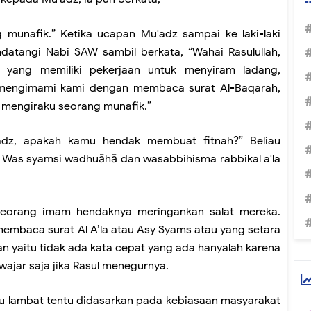
 munafik.” Ketika ucapan Mu'adz sampai ke laki-laki
endatangi Nabi SAW sambil berkata, “Wahai Rasulullah,
yang memiliki pekerjaan untuk menyiram ladang,
 mengimami kami dengan membaca surat Al-Baqarah,
ia mengiraku seorang munafik.”
dz, apakah kamu hendak membuat fitnah?” Beliau
h Was syamsi wadhuāhā dan wasabbihisma rabbikal a'la
seorang imam hendaknya meringankan salat mereka.
 membaca surat Al A’la atau Asy Syams atau yang setara
an yaitu tidak ada kata cepat yang ada hanyalah karena
wajar saja jika Rasul menegurnya.
au lambat tentu didasarkan pada kebiasaan masyarakat