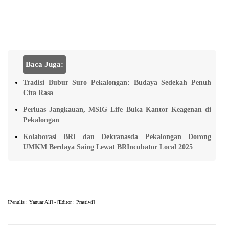
Baca Juga:
Tradisi Bubur Suro Pekalongan: Budaya Sedekah Penuh
Cita Rasa
Perluas Jangkauan, MSIG Life Buka Kantor Keagenan di
Pekalongan
Kolaborasi BRI dan Dekranasda Pekalongan Dorong
UMKM Berdaya Saing Lewat BRIncubator Local 2025
[Pеnulіѕ : Yаnuаr Alі] - [Edіtоr : Prаѕtіwі]