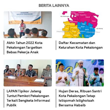
BERITA LAINNYA
Akhir Tahun 2022 Kota
Daftar Kecamatan dan
Pekalongan Targetkan
Kelurahan Kota Pekalongan
Bebas Pekerja Anak
LAPAN Tipikor Jateng
Hujan Deras, Ribuan Santri
Tuntut Pemkot Pekalongan
Kota Pekalongan Tetap
Terkait Sengketa Informasi
Istiqomah Istighotsah
Publik
Bersama Habaib