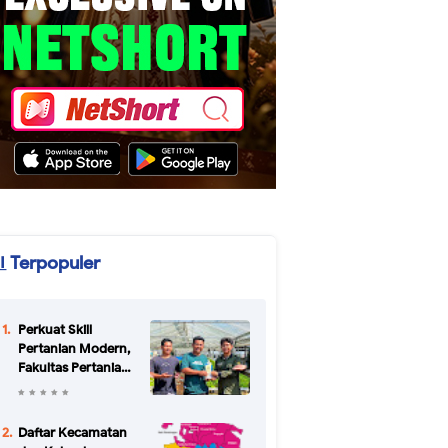
Terpopuler
Perkuat Skill
Pertanian Modern,
Fakultas Pertanian
Unikal Gandeng
CV Bertani Agro
Farm Semarang
Daftar Kecamatan