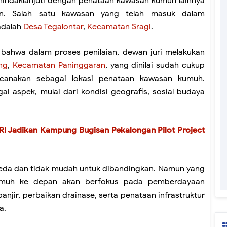
indaklanjuti dengan penataan kawasan kumuh lainnya
an. Salah satu kawasan yang telah masuk dalam
adalah
Desa Tegalontar
,
Kecamatan Sragi
.
n bahwa dalam proses penilaian, dewan juri melakukan
ng
,
Kecamatan Paninggaran
, yang dinilai sudah cukup
canakan sebagai lokasi penataan kawasan kumuh.
ai aspek, mulai dari kondisi geografis, sosial budaya
I Jadikan Kampung Bugisan Pekalongan Pilot Project
beda dan tidak mudah untuk dibandingkan. Namun yang
kumuh ke depan akan berfokus pada pemberdayaan
njir, perbaikan drainase, serta penataan infrastruktur
a.