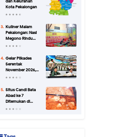
dan Kelurahan
Kota Pekalongan
Kuliner Malam
Pekalongan: Nasi
Megono Rindu
Malam di Jalan
Urip Sumoharjo
yang Bikin Kangen
Gelar Pilkades
Serentak
November 2026,
Pemkab
Pekalongan
Petakan Potensi
Situs Candi Bata
Konflik di 34 Desa
Abad ke 7
Ditemukan di
Batang
Tags