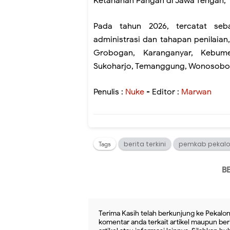
Ketahanan Pangan di Jawa Tengah,
Pada tahun 2026, tercatat seb
administrasi dan tahapan penilaian
Grobogan, Karanganyar, Kebume
Sukoharjo, Temanggung, Wonosobo,
Penulis :
Nuke
- Editor :
Marwan
berita terkini
pemkab pekal
Tags
B
Terima Kasih telah berkunjung ke Pekalon
komentar anda terkait artikel maupun beri