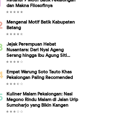
Ketahui 9 Motif Batik Pekalongan
dan Makna Filosofinya
Mengenal Motif Batik Kabupaten
Batang
Jejak Perempuan Hebat
Nusantara: Dari Nyai Ageng
Serang hingga Ibu Agung Siti
Ambariyah, Bukti Kesetaraan
Gender Telah Ada Sebelum Kartini
Empat Warung Soto Tauto Khas
Pekalongan Paling Recomended
Kuliner Malam Pekalongan: Nasi
Megono Rindu Malam di Jalan Urip
Sumoharjo yang Bikin Kangen